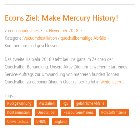
Econs Ziel: Make Mercury History!
von
econ industries
5. November 2018
Kategorie:
Vakuumdestillation
/
quecksilberhaltige Abfälle
Kommentare sind geschlossen
Das zweite Halbjahr 2018 steht bei uns ganz im Zeichen der
Quecksilber-Behandlung. Unsere Aktivitäten im Einzelnen: Start eines
Service-Auftrags zur Umwandlung von mehreren hundert Tonnen
Quecksilber zu deponierfähigem Quecksilber-Sulfid in
weiterlesen…
Tags:
Rückgewinnung
Australien
HgS
gefährliche Abfälle
Kontamination
Quecksilber
Ressourceneffizienz
Rohstoffeffizienz
Umweltschutz
UNIDO
England