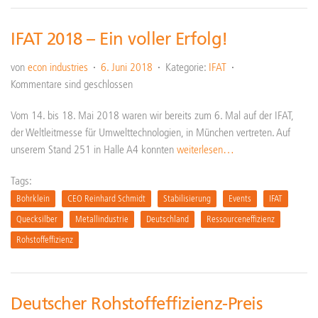
IFAT 2018 – Ein voller Erfolg!
von
econ industries
6. Juni 2018
Kategorie:
IFAT
Kommentare sind geschlossen
Vom 14. bis 18. Mai 2018 waren wir bereits zum 6. Mal auf der IFAT,
der Weltleitmesse für Umwelttechnologien, in München vertreten. Auf
unserem Stand 251 in Halle A4 konnten
weiterlesen…
Tags:
Bohrklein
CEO Reinhard Schmidt
Stabilisierung
Events
IFAT
Quecksilber
Metallindustrie
Deutschland
Ressourceneffizienz
Rohstoffeffizienz
Deutscher Rohstoffeffizienz-Preis