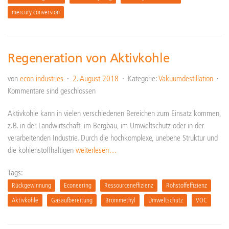
mercury conversion
Regeneration von Aktivkohle
von
econ industries
2. August 2018
Kategorie:
Vakuumdestillation
Kommentare sind geschlossen
Aktivkohle kann in vielen verschiedenen Bereichen zum Einsatz kommen,
z.B. in der Landwirtschaft, im Bergbau, im Umweltschutz oder in der
verarbeitenden Industrie. Durch die hochkomplexe, unebene Struktur und
die kohlenstoffhaltigen
weiterlesen…
Tags:
Rückgewinnung
Econeering
Ressourceneffizienz
Rohstoffeffizienz
Aktivkohle
Gasaufbereitung
Brommethyl
Umweltschutz
VOC