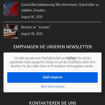
Quecksilberstabilisierung: Wie elementares Quecksilber zu
stabilem Zinnober...
August 06, 2026
Become an "econeer"
August 08, 2026
EMPFANGEN SIE UNSEREN NEWSLETTER
Sie sehen gerade einen Platzhalterinhalt von
HubSpot
. Um auf den
eigentlichen Inhalt zuzugreifen, klicken Sie auf die Schaltfläche unten. Bitte
beachten Sie, dass dabei Daten an Drittanbieter weitergegeben werden.
Inhalt entsperren
Mehr Informationen
KONTAKTIEREN SIE UNS