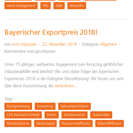
waste management
FAQ
Q&A
Alejandro
Bayerischer Exportpreis 2018!
von
econ industries
22. November 2018
Kategorie:
Allgemein
Kommentare sind geschlossen
Unser 15-jähriges, weltweites Engagement zum Recycling gefährlicher
Industrieabfälle wird belohnt! Wir sind stolze Träger des bayerischen
Exportreises 2018 in der Kategorie Dienstleistung! Wir freuen uns sehr
über diese Auszeichnung, die
weiterlesen…
Tags:
Rückgewinnung
Econeering
Vakuumdestillation
CEO Reinhard Schmidt
Events
Kontamination
Quecksilber
Metallindustrie
Deutschland
Ressourceneffizienz
Rohstoffeffizienz