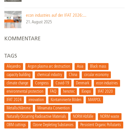
econ industries auf der IFAT 2026:...
21. August 2025
KOMMENTARE
TAGS
Alejandro
Argon plasma arc destruction
Asia
Black mass
capacity building
chemical industry
China
circular economy
climate change
Congress
Covid-19
Denmark
econ industries
environmental protection
FAQ
henotec
IEexpo
IFAT 2020
IFAT 2024
innovation
Kontaminierte Böden
MARPOL
Metallschlämme
Minamata Convention
Naturally Occurring Radioactive Materials
NORM Abfälle
NORM waste
OBM cuttings
Ozone Depleting Substances
Persistent Organic Pollutants