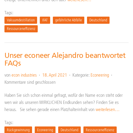
Tags:
Vakuumdestillation
IFAT
gefährliche Abfälle
Deutschland
Ressourceneffizienz
Unser econeer Alejandro beantwortet
FAQs
von
econ industries
18. April 2021
Kategorie:
Econeering
Kommentare sind geschlossen
Haben Sie sich schon einmal gefragt, wofür der Name econ steht oder
wen wir als unseren WIRKLICHEN Endkunden sehen? Finden Sie es
heraus. Sie sehen gerade einen Platzhalterinhalt von
weiterlesen…
Tags:
Rückgewinnung
Econeering
Deutschland
Ressourceneffizienz