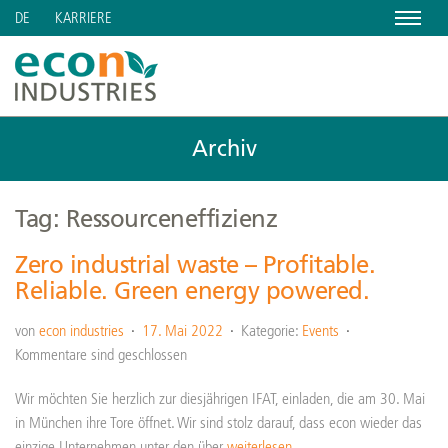
Menu
KARRIERE
DE
Archiv
Tag: Ressourceneffizienz
Zero industrial waste – Profitable.
Reliable. Green energy powered.
von
econ industries
17. Mai 2022
Kategorie:
Events
Kommentare sind geschlossen
Wir möchten Sie herzlich zur diesjährigen IFAT, einladen, die am 30. Mai
in München ihre Tore öffnet. Wir sind stolz darauf, dass econ wieder das
einzige Unternehmen unter den über
weiterlesen…