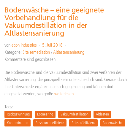
Bodenwäsche – eine geeignete
Vorbehandlung für die
Vakuumdestillation in der
Altlastensanierung
von
econ industries
5. Juli 2018
Kategorie:
Site remediation
/
Altlastensanierung
Kommentare sind geschlossen
Die Bodenwäsche und die Vakuumdestillation sind zwei Verfahren der
Altlastensanierung, die prinzipiell sehr unterschiedlich sind. Gerade durch
ihre Unterschiede ergänzen sie sich gegenseitig und können dort
eingesetzt werden, wo große
weiterlesen…
Tags:
Rückgewinnung
Econeering
Vakuumdestillation
Altlasten
Kontamination
Ressourceneffizienz
Rohstoffeffizienz
Bodenwäsche