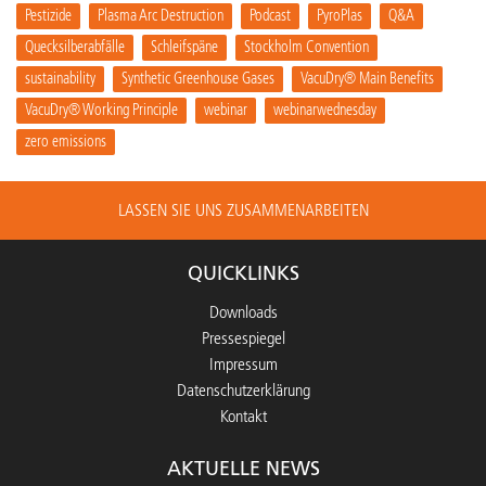
Pestizide
Plasma Arc Destruction
Podcast
PyroPlas
Q&A
Quecksilberabfälle
Schleifspäne
Stockholm Convention
sustainability
Synthetic Greenhouse Gases
VacuDry® Main Benefits
VacuDry® Working Principle
webinar
webinarwednesday
zero emissions
LASSEN SIE UNS ZUSAMMENARBEITEN
QUICKLINKS
Downloads
Pressespiegel
Impressum
Datenschutzerklärung
Kontakt
AKTUELLE NEWS