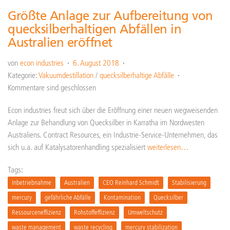
Größte Anlage zur Aufbereitung von
quecksilberhaltigen Abfällen in
Australien eröffnet
von
econ industries
6. August 2018
Kategorie:
Vakuumdestillation
/
quecksilberhaltige Abfälle
Kommentare sind geschlossen
Econ industries freut sich über die Eröffnung einer neuen wegweisenden
Anlage zur Behandlung von Quecksilber in Karratha im Nordwesten
Australiens. Contract Resources, ein Industrie-Service-Unternehmen, das
sich u.a. auf Katalysatorenhandling spezialisiert
weiterlesen…
Tags:
Inbetriebnahme
Australien
CEO Reinhard Schmidt
Stabilisierung
mercury
gefährliche Abfälle
Kontamination
Quecksilber
Ressourceneffizienz
Rohstoffeffizienz
Umweltschutz
waste management
waste recycling
mercury stabilization