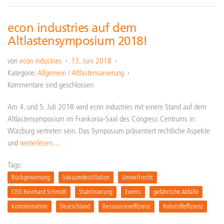
econ industries auf dem
Altlastensymposium 2018!
von
econ industries
13. Juni 2018
Kategorie:
Allgemein
/
Altlastensanierung
Kommentare sind geschlossen
Am 4. und 5. Juli 2018 wird econ industries mit einem Stand auf dem
Altlastensymposium im Frankonia-Saal des Congress Centrums in
Würzburg vertreten sein. Das Symposium präsentiert rechtliche Aspekte
und
weiterlesen…
Tags:
Rückgewinnung
Vakuumdestillation
Umweltrecht
CEO Reinhard Schmidt
Stabilisierung
Events
gefährliche Abfälle
Kontamination
Deutschland
Ressourceneffizienz
Rohstoffeffizienz