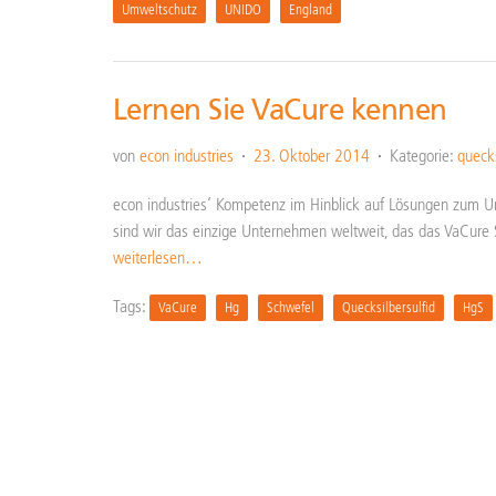
Umweltschutz
UNIDO
England
Lernen Sie VaCure kennen
von
econ industries
23. Oktober 2014
Kategorie:
quecks
econ industries‘ Kompetenz im Hinblick auf Lösungen zum Umga
sind wir das einzige Unternehmen weltweit, das das VaCure S
weiterlesen…
Tags:
VaCure
Hg
Schwefel
Quecksilbersulfid
HgS