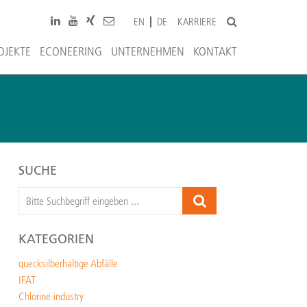
KARRIERE
EN
DE
OJEKTE
ECONEERING
UNTERNEHMEN
KONTAKT
SUCHE
KATEGORIEN
quecksilberhaltige Abfälle
IFAT
Chlorine industry