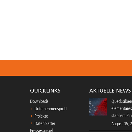
QUICKLINKS
AKTUELLE NEWS
Downloads
Quecksilbers
elementares
Unternehmensprofil
stabilem Zin
Projekte
Datenblätter
August 06, 
Pressespiegel