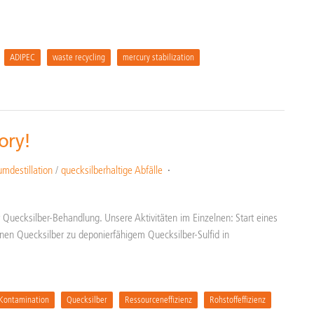
ADIPEC
waste recycling
mercury stabilization
ory!
mdestillation
/
quecksilberhaltige Abfälle
Quecksilber-Behandlung. Unsere Aktivitäten im Einzelnen: Start eines
en Quecksilber zu deponierfähigem Quecksilber-Sulfid in
Kontamination
Quecksilber
Ressourceneffizienz
Rohstoffeffizienz