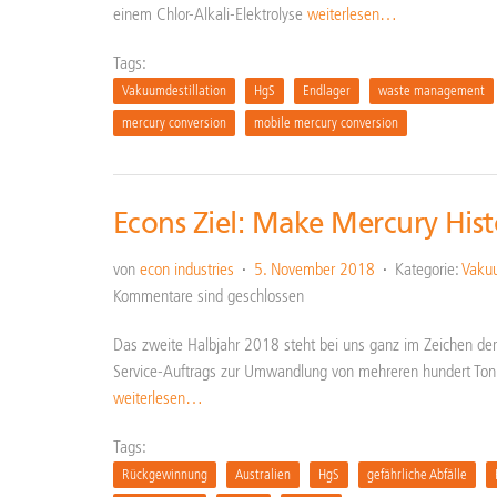
einem Chlor-Alkali-Elektrolyse
weiterlesen…
Tags:
Vakuumdestillation
HgS
Endlager
waste management
mercury conversion
mobile mercury conversion
Econs Ziel: Make Mercury Hist
von
econ industries
5. November 2018
Kategorie:
Vakuu
Kommentare sind geschlossen
Das zweite Halbjahr 2018 steht bei uns ganz im Zeichen der 
Service-Auftrags zur Umwandlung von mehreren hundert Tonn
weiterlesen…
Tags:
Rückgewinnung
Australien
HgS
gefährliche Abfälle