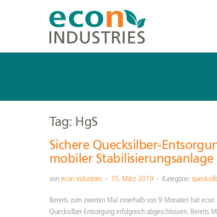
Tag: HgS
Sichere Quecksilber-Entsorgu
mobiler Stabilisierungsanlage
von
econ industries
15. März 2019
Kategorie:
quecksilb
Bereits zum zweiten Mal innerhalb von 9 Monaten hat econ in
Quecksilber-Entsorgung erfolgreich abgeschlossen. Bereits Mi