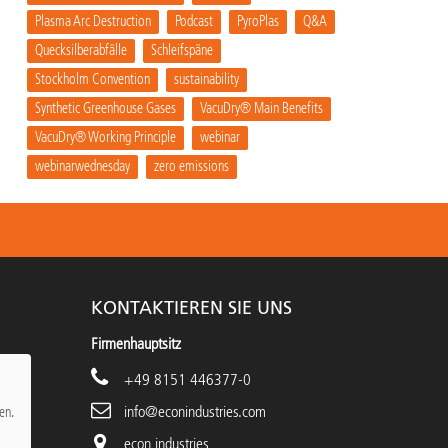
Plasma Arc Destruction
Podcast
PyroPlas
Q&A
Quecksilberabfälle
Schleifspäne
Stockholm Convention
sustainability
Synthetic Greenhouse Gases
VacuDry® Main Benefits
VacuDry® Working Principle
webinar
webinarwednesday
zero emissions
KONTAKTIEREN SIE UNS
Firmenhauptsitz
+49 8151 446377-0
info@econindustries.com
en.
econ industries