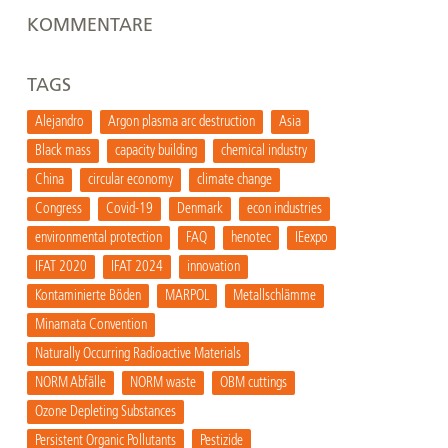
KOMMENTARE
TAGS
Alejandro
Argon plasma arc destruction
Asia
Black mass
capacity building
chemical industry
China
circular economy
climate change
Congress
Covid-19
Denmark
econ industries
environmental protection
FAQ
henotec
IEexpo
IFAT 2020
IFAT 2024
innovation
Kontaminierte Böden
MARPOL
Metallschlämme
Minamata Convention
Naturally Occurring Radioactive Materials
NORM Abfälle
NORM waste
OBM cuttings
Ozone Depleting Substances
Persistent Organic Pollutants
Pestizide