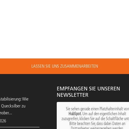
LASSEN SIE UNS ZUSAMMENARBEITEN
EMPFANGEN SIE UNSEREN
NEWSLETTER
tabilisierung: Wie
 Quecksilber zu
Sie sehen gerade einen Platzhalterinhalt von
nober...
HubSpot
. Um auf den eigentlichen Inhalt
zuzugreifen, klicken Sie auf die Schaltfläche unt
2026
Bitte beachten Sie, dass dabei Daten an
Drittanbieter weitergegeben werden.