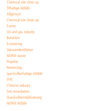
Chemical site clean up
Ölhaltige Abfälle
Allgemein
Chemical site clean up
Events
Oil and gas industry
Bohrklein
Econeering
Vakuumdestillation
NORM waste
Projekte
Partnership
quecksilberhaltige Abfälle
IFAT
Chlorine industry
Site remediation
Quecksilberstabilisierung
NORM Abfälle