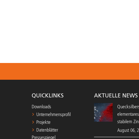
QUICKLINKS
AKTUELLE NEWS
Downloads
Quecksilbers
elementares
Unternehmensprofil
stabilem Zin
Projekte
Datenblätter
August 06, 
Pressespiegel