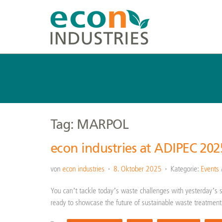
Tag: MARPOL
econ industries at ADIPEC 202
von
econ industries
8. Oktober 2025
Kategorie:
Events
You can’t tackle today’s waste challenges with yesterday’s 
ready to showcase the future of sustainable waste treatmen