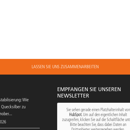
LASSEN SIE UNS ZUSAMMENARBEITEN
EMPFANGEN SIE UNSEREN
NEWSLETTER
tabilisierung: Wie
 Quecksilber zu
Sie sehen gerade einen Platzhalterinhalt von
nober...
HubSpot
. Um auf den eigentlichen Inhalt
zuzugreifen, klicken Sie auf die Schaltfläche unt
2026
Bitte beachten Sie, dass dabei Daten an
Drittanbieter weitergegeben werden.