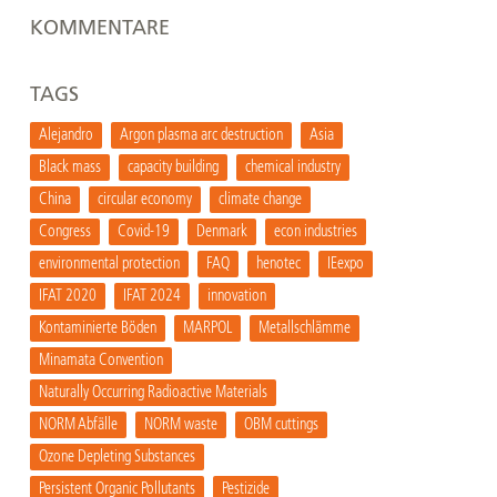
KOMMENTARE
TAGS
Alejandro
Argon plasma arc destruction
Asia
Black mass
capacity building
chemical industry
China
circular economy
climate change
Congress
Covid-19
Denmark
econ industries
environmental protection
FAQ
henotec
IEexpo
IFAT 2020
IFAT 2024
innovation
Kontaminierte Böden
MARPOL
Metallschlämme
Minamata Convention
Naturally Occurring Radioactive Materials
NORM Abfälle
NORM waste
OBM cuttings
Ozone Depleting Substances
Persistent Organic Pollutants
Pestizide