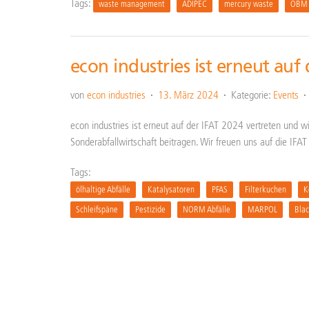
Tags:
waste management
ADIPEC
mercury waste
OBM 
econ industries ist erneut au
von
econ industries
13. März 2024
Kategorie:
Events
econ industries ist erneut auf der IFAT 2024 vertreten und 
Sonderabfallwirtschaft beitragen. Wir freuen uns auf die IF
Tags:
ölhaltige Abfälle
Katalysatoren
PFAS
Filterkuchen
K
Schleifspäne
Pestizide
NORM Abfälle
MARPOL
Bla