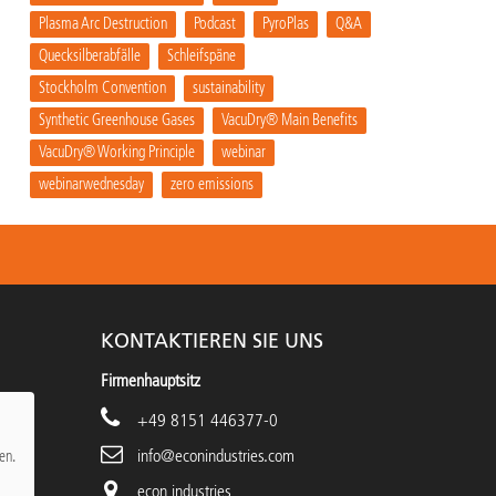
Plasma Arc Destruction
Podcast
PyroPlas
Q&A
Quecksilberabfälle
Schleifspäne
Stockholm Convention
sustainability
Synthetic Greenhouse Gases
VacuDry® Main Benefits
VacuDry® Working Principle
webinar
webinarwednesday
zero emissions
KONTAKTIEREN SIE UNS
Firmenhauptsitz
+49 8151 446377-0
info@econindustries.com
en.
econ industries