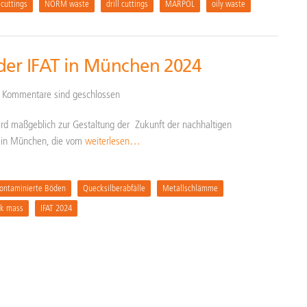
cuttings
NORM waste
drill cuttings
MARPOL
oily waste
f der IFAT in München 2024
Kommentare sind geschlossen
wird maßgeblich zur Gestaltung der Zukunft der nachhaltigen
AT in München, die vom
weiterlesen…
ontaminierte Böden
Quecksilberabfälle
Metallschlämme
ck mass
IFAT 2024