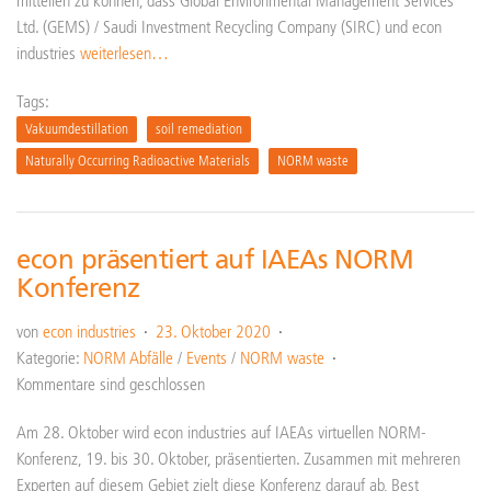
mitteilen zu können, dass Global Environmental Management Services
Ltd. (GEMS) / Saudi Investment Recycling Company (SIRC) und econ
industries
weiterlesen…
Tags:
Vakuumdestillation
soil remediation
Naturally Occurring Radioactive Materials
NORM waste
econ präsentiert auf IAEAs NORM
Konferenz
von
econ industries
23. Oktober 2020
Kategorie:
NORM Abfälle
/
Events
/
NORM waste
Kommentare sind geschlossen
Am 28. Oktober wird econ industries auf IAEAs virtuellen NORM-
Konferenz, 19. bis 30. Oktober, präsentierten. Zusammen mit mehreren
Experten auf diesem Gebiet zielt diese Konferenz darauf ab, Best