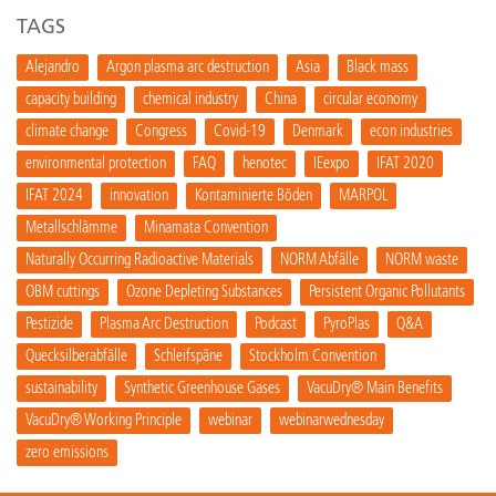
TAGS
Alejandro
Argon plasma arc destruction
Asia
Black mass
capacity building
chemical industry
China
circular economy
climate change
Congress
Covid-19
Denmark
econ industries
environmental protection
FAQ
henotec
IEexpo
IFAT 2020
IFAT 2024
innovation
Kontaminierte Böden
MARPOL
Metallschlämme
Minamata Convention
Naturally Occurring Radioactive Materials
NORM Abfälle
NORM waste
OBM cuttings
Ozone Depleting Substances
Persistent Organic Pollutants
Pestizide
Plasma Arc Destruction
Podcast
PyroPlas
Q&A
Quecksilberabfälle
Schleifspäne
Stockholm Convention
sustainability
Synthetic Greenhouse Gases
VacuDry® Main Benefits
VacuDry® Working Principle
webinar
webinarwednesday
zero emissions