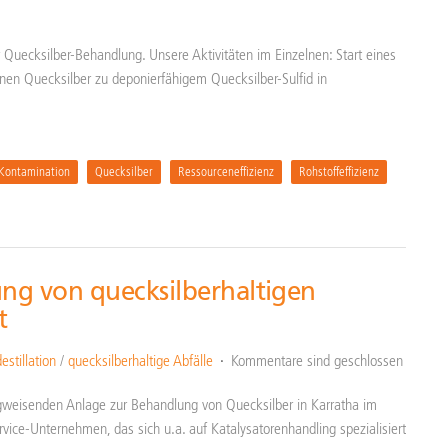
Quecksilber-Behandlung. Unsere Aktivitäten im Einzelnen: Start eines
en Quecksilber zu deponierfähigem Quecksilber-Sulfid in
Kontamination
Quecksilber
Ressourceneffizienz
Rohstoffeffizienz
ng von quecksilberhaltigen
t
stillation
/
quecksilberhaltige Abfälle
Kommentare sind geschlossen
wegweisenden Anlage zur Behandlung von Quecksilber in Karratha im
rvice-Unternehmen, das sich u.a. auf Katalysatorenhandling spezialisiert