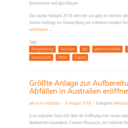
Kommentare sind geschlossen
Das zweite Halbjahr 2018 steht bei uns ganz im Zeichen der 
Service-Auftrags zur Umwandlung von mehreren hundert Tonn
weiterlesen…
Tags:
Rückgewinnung
Australien
HgS
gefährliche Abfälle
Umweltschutz
UNIDO
England
Größte Anlage zur Aufbereitu
Abfällen in Australien eröffne
von
econ industries
6. August 2018
Kategorie:
Vakuumde
Econ industries freut sich über die Eröffnung einer neuen 
Nordwesten Australiens. Contract Resources, ein Industrie-Se