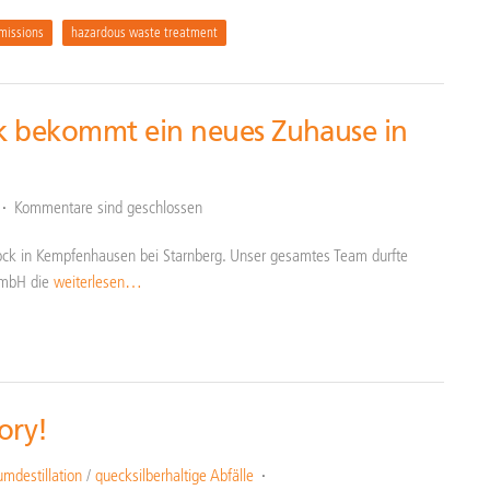
missions
hazardous waste treatment
ck bekommt ein neues Zuhause in
Kommentare sind geschlossen
ock in Kempfenhausen bei Starnberg. Unser gesamtes Team durfte
 GmbH die
weiterlesen…
ory!
mdestillation
/
quecksilberhaltige Abfälle