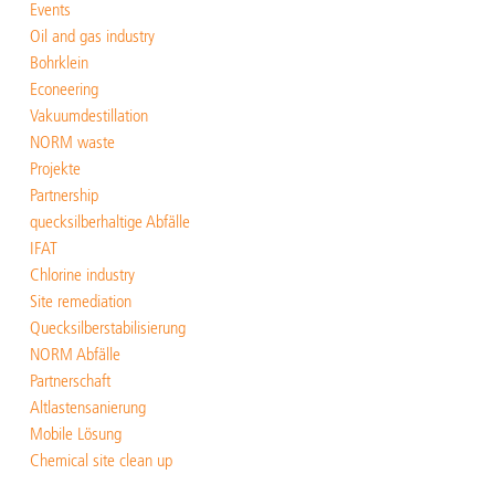
Events
Oil and gas industry
Bohrklein
Econeering
Vakuumdestillation
NORM waste
Projekte
Partnership
quecksilberhaltige Abfälle
IFAT
Chlorine industry
Site remediation
Quecksilberstabilisierung
NORM Abfälle
Partnerschaft
Altlastensanierung
Mobile Lösung
Chemical site clean up