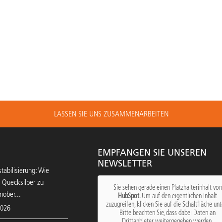
LASSEN SIE UNS ZUSAMMENARBEITEN
EMPFANGEN SIE UNSEREN
NEWSLETTER
tabilisierung: Wie
 Quecksilber zu
Sie sehen gerade einen Platzhalterinhalt von
nober...
HubSpot
. Um auf den eigentlichen Inhalt
zuzugreifen, klicken Sie auf die Schaltfläche unt
2026
Bitte beachten Sie, dass dabei Daten an
Drittanbieter weitergegeben werden.