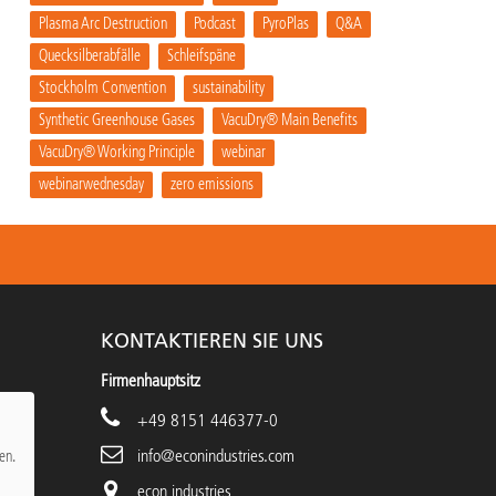
Plasma Arc Destruction
Podcast
PyroPlas
Q&A
Quecksilberabfälle
Schleifspäne
Stockholm Convention
sustainability
Synthetic Greenhouse Gases
VacuDry® Main Benefits
VacuDry® Working Principle
webinar
webinarwednesday
zero emissions
KONTAKTIEREN SIE UNS
Firmenhauptsitz
+49 8151 446377-0
info@econindustries.com
en.
econ industries