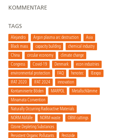
KOMMENTARE
TAGS
Alejandro
Argon plasma arc destruction
Asia
Black mass
capacity building
chemical industry
China
circular economy
climate change
Congress
Covid-19
Denmark
econ industries
environmental protection
FAQ
henotec
IEexpo
IFAT 2020
IFAT 2024
innovation
Kontaminierte Böden
MARPOL
Metallschlämme
Minamata Convention
Naturally Occurring Radioactive Materials
NORM Abfälle
NORM waste
OBM cuttings
Ozone Depleting Substances
Persistent Organic Pollutants
Pestizide