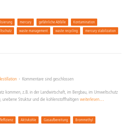
lisierung
mercury
gefährliche Abfälle
Kontamination
tschutz
waste management
waste recycling
mercury stabilization
stillation
Kommentare sind geschlossen
atz kommen, z.B. in der Landwirtschaft, im Bergbau, im Umweltschutz
e, unebene Struktur und die kohlenstoffhaltigen
weiterlesen…
feffizienz
Aktivkohle
Gasaufbereitung
Brommethyl