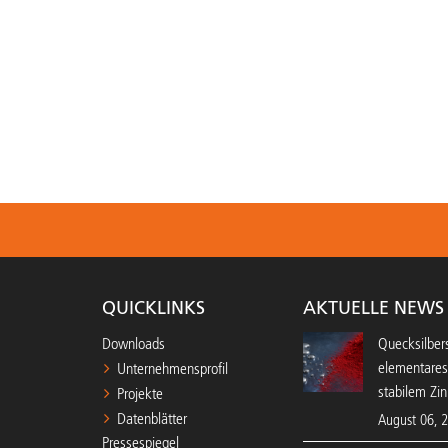
QUICKLINKS
AKTUELLE NEWS
Downloads
Quecksilbers
elementares
Unternehmensprofil
stabilem Zin
Projekte
Datenblätter
August 06, 
Pressespiegel