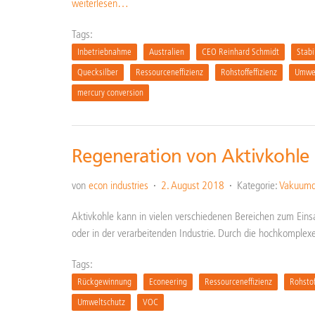
weiterlesen…
Tags:
Inbetriebnahme
Australien
CEO Reinhard Schmidt
Stabi
Quecksilber
Ressourceneffizienz
Rohstoffeffizienz
Umwel
mercury conversion
Regeneration von Aktivkohle
von
econ industries
2. August 2018
Kategorie:
Vakuumde
Aktivkohle kann in vielen verschiedenen Bereichen zum Eins
oder in der verarbeitenden Industrie. Durch die hochkomplex
Tags:
Rückgewinnung
Econeering
Ressourceneffizienz
Rohstof
Umweltschutz
VOC