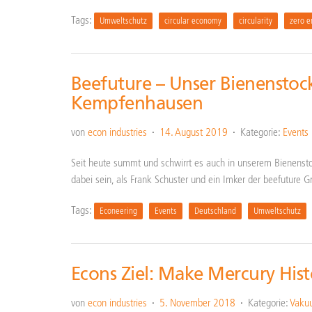
Tags:
Umweltschutz
circular economy
circularity
zero e
Beefuture – Unser Bienensto
Kempfenhausen
von
econ industries
14. August 2019
Kategorie:
Events
Seit heute summt und schwirrt es auch in unserem Bienenst
dabei sein, als Frank Schuster und ein Imker der beefuture
Tags:
Econeering
Events
Deutschland
Umweltschutz
Econs Ziel: Make Mercury Hist
von
econ industries
5. November 2018
Kategorie:
Vakuu