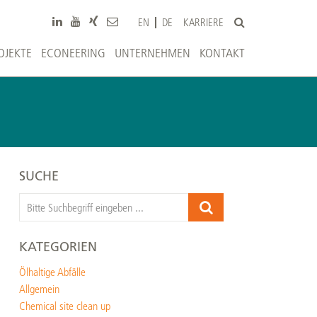
KARRIERE
EN
DE
OJEKTE
ECONEERING
UNTERNEHMEN
KONTAKT
SUCHE
KATEGORIEN
Ölhaltige Abfälle
Allgemein
Chemical site clean up