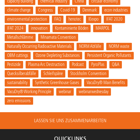
capacity building
chemical industry
China
circular economy
climate change
Congress
Covid-19
Denmark
econ industries
environmental protection
FAQ
henotec
IEexpo
IFAT 2020
IFAT 2024
innovation
Kontaminierte Böden
MARPOL
Metallschlämme
Minamata Convention
Naturally Occurring Radioactive Materials
NORM Abfälle
NORM waste
OBM cuttings
Ozone Depleting Substances
Persistent Organic Pollutants
Pestizide
Plasma Arc Destruction
Podcast
PyroPlas
Q&A
Quecksilberabfälle
Schleifspäne
Stockholm Convention
sustainability
Synthetic Greenhouse Gases
VacuDry® Main Benefits
VacuDry® Working Principle
webinar
webinarwednesday
zero emissions
LASSEN SIE UNS ZUSAMMENARBEITEN
QUICKLINKS