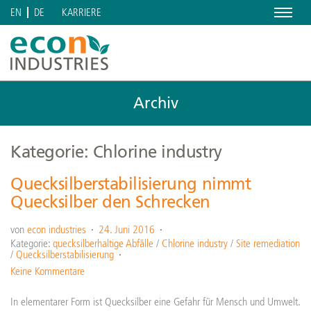
Menu
KARRIERE
EN
DE
Archiv
Kategorie: Chlorine industry
Quecksilberstabilisierung nimmt
Quecksilber den Schrecken
von
econ industries
24. Juni 2016
Kategorie:
quecksilberhaltige Abfälle
/
Chlorine industry
/
Site remediation
/
Quecksilberstabilisierung
Keine Kommentare
In elementarer Form ist Quecksilber eine Gefahr für Mensch und Umwelt.