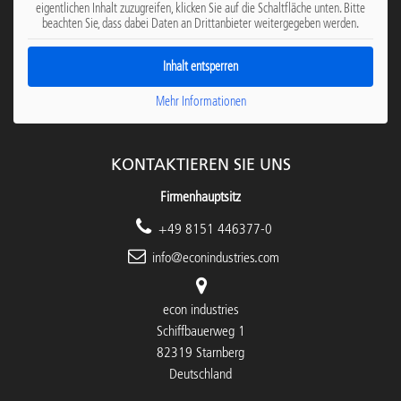
eigentlichen Inhalt zuzugreifen, klicken Sie auf die Schaltfläche unten. Bitte
beachten Sie, dass dabei Daten an Drittanbieter weitergegeben werden.
Inhalt entsperren
Mehr Informationen
KONTAKTIEREN SIE UNS
Firmenhauptsitz
+49 8151 446377-0
info@econindustries.com
econ industries
Schiffbauerweg 1
82319 Starnberg
Deutschland