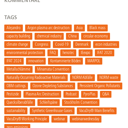
KOMMENTARE
TAGS
Alejandro
Argon plasma arc destruction
Asia
Black mass
capacity building
chemical industry
China
circular economy
climate change
Congress
Covid-19
Denmark
econ industries
environmental protection
FAQ
henotec
IEexpo
IFAT 2020
IFAT 2024
innovation
Kontaminierte Böden
MARPOL
Metallschlämme
Minamata Convention
Naturally Occurring Radioactive Materials
NORM Abfälle
NORM waste
OBM cuttings
Ozone Depleting Substances
Persistent Organic Pollutants
Pestizide
Plasma Arc Destruction
Podcast
PyroPlas
Q&A
Quecksilberabfälle
Schleifspäne
Stockholm Convention
sustainability
Synthetic Greenhouse Gases
VacuDry® Main Benefits
VacuDry® Working Principle
webinar
webinarwednesday
zero emissions