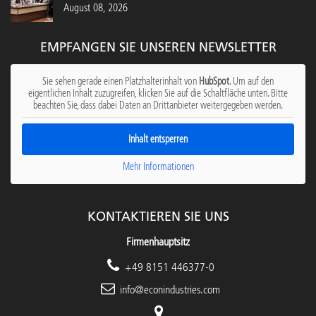
August 08, 2026
EMPFANGEN SIE UNSEREN NEWSLETTER
Sie sehen gerade einen Platzhalterinhalt von
HubSpot
. Um auf den
eigentlichen Inhalt zuzugreifen, klicken Sie auf die Schaltfläche unten. Bitte
beachten Sie, dass dabei Daten an Drittanbieter weitergegeben werden.
Inhalt entsperren
Mehr Informationen
KONTAKTIEREN SIE UNS
Firmenhauptsitz
+49 8151 446377-0
info@econindustries.com