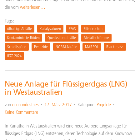
die vom
weiterlesen…
Tags:
ölhaltige Abfälle
Katalysatoren
PFAS
Filterkuchen
Kontaminierte Böden
Quecksilberabfälle
Metallschlämme
Schleifspäne
Pestizide
NORM Abfälle
MARPOL
Black mass
IFAT 2024
Neue Anlage für Flüssigerdgas (LNG)
in Westaustralien
von
econ industries
17. März 2017
Kategorie:
Projekte
Keine Kommentare
In Karratha in Westaustralien wird eine neue Aufbereitungsanlage für
flüssiges Erdgas (LNG) entstehen, deren Technologie auf dem Knowhow