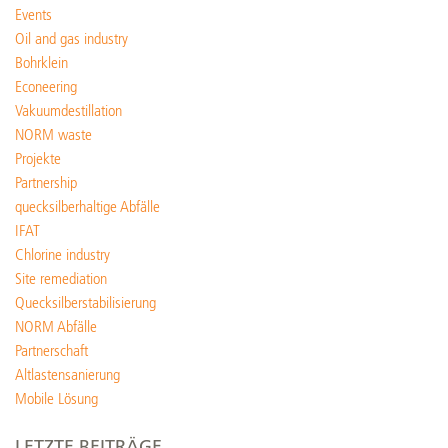
Events
Oil and gas industry
Bohrklein
Econeering
Vakuumdestillation
NORM waste
Projekte
Partnership
quecksilberhaltige Abfälle
IFAT
Chlorine industry
Site remediation
Quecksilberstabilisierung
NORM Abfälle
Partnerschaft
Altlastensanierung
Mobile Lösung
LETZTE BEITRÄGE