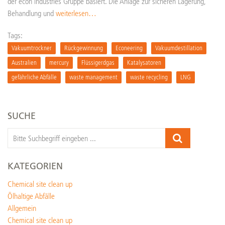
der econ industries Gruppe basiert. Die Anlage zur sicheren Lagerung,
Behandlung und
weiterlesen…
Tags:
Vakuumtrockner
Rückgewinnung
Econeering
Vakuumdestillation
Australien
mercury
Flüssigerdgas
Katalysatoren
gefährliche Abfälle
waste management
waste recycling
LNG
SUCHE
KATEGORIEN
Chemical site clean up
Ölhaltige Abfälle
Allgemein
Chemical site clean up