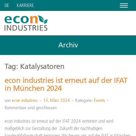
Menu
KARRIERE
DE
Archiv
Tag: Katalysatoren
econ industries ist erneut auf der IFAT
in München 2024
von
econ industries
13. März 2024
Kategorie:
Events
Kommentare sind geschlossen
econ industries ist erneut auf der IFAT 2024 vertreten und wird
maßgeblich zur Gestaltung der Zukunft der nachhaltigen
Sonderabfallwirtschaft beitragen. Wir freuen uns auf die IFAT in München,