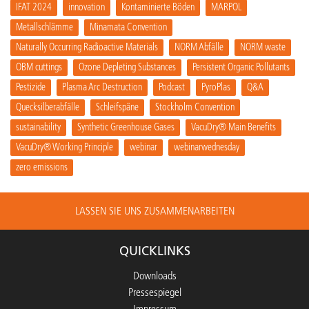
IFAT 2024
innovation
Kontaminierte Böden
MARPOL
Metallschlämme
Minamata Convention
Naturally Occurring Radioactive Materials
NORM Abfälle
NORM waste
OBM cuttings
Ozone Depleting Substances
Persistent Organic Pollutants
Pestizide
Plasma Arc Destruction
Podcast
PyroPlas
Q&A
Quecksilberabfälle
Schleifspäne
Stockholm Convention
sustainability
Synthetic Greenhouse Gases
VacuDry® Main Benefits
VacuDry® Working Principle
webinar
webinarwednesday
zero emissions
LASSEN SIE UNS ZUSAMMENARBEITEN
QUICKLINKS
Downloads
Pressespiegel
Impressum