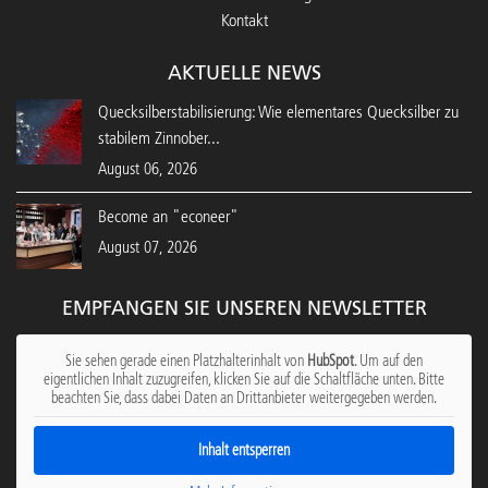
Kontakt
AKTUELLE NEWS
Quecksilberstabilisierung: Wie elementares Quecksilber zu
stabilem Zinnober...
August 06, 2026
Become an "econeer"
August 07, 2026
EMPFANGEN SIE UNSEREN NEWSLETTER
Sie sehen gerade einen Platzhalterinhalt von
HubSpot
. Um auf den
eigentlichen Inhalt zuzugreifen, klicken Sie auf die Schaltfläche unten. Bitte
beachten Sie, dass dabei Daten an Drittanbieter weitergegeben werden.
Inhalt entsperren