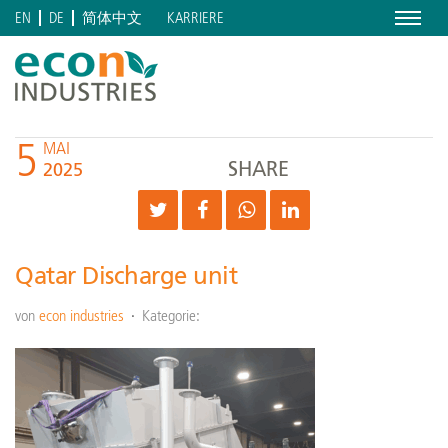
Menu
KARRIERE
EN
DE
简体中文
5
MAI
SHARE
2025
Qatar Discharge unit
von
econ industries
Kategorie: