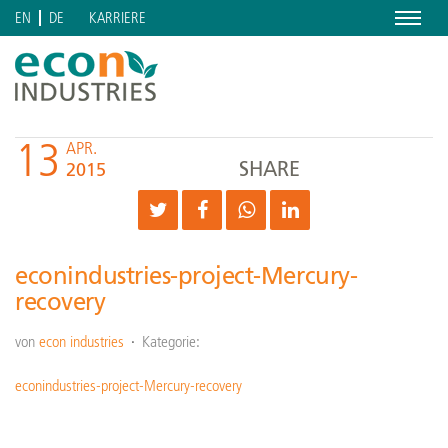
Menu
KARRIERE
EN
DE
13
APR.
SHARE
2015
econindustries-project-Mercury-
recovery
von
econ industries
Kategorie:
econindustries-project-Mercury-recovery