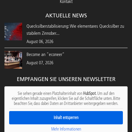
Kontakt
AKTUELLE NEWS
Quecksilberstabilisierung: Wie elementares Quecksilber zu
stabilem Zinnober...
August 06, 2026
Become an "econeer"
August 07, 2026
EMPFANGEN SIE UNSEREN NEWSLETTER
Sie sehen gerade einen Platzhalterinhalt von
HubSpot
. Um auf den
eigentlichen Inhalt zuzugreifen, klicken Sie auf die Schaltfläche unten. Bitte
beachten Sie, dass dabei Daten an Drittanbieter weitergegeben werden.
Inhalt entsperren
Mehr Informationen