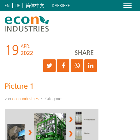
Menu
KARRIERE
EN
DE
简体中文
19
APR.
SHARE
2022
Picture 1
von
econ industries
Kategorie: