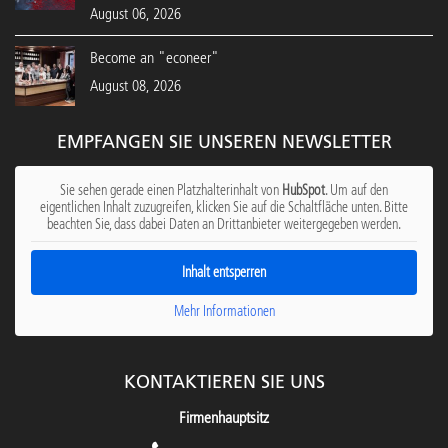
August 06, 2026
Become an "econeer"
August 08, 2026
EMPFANGEN SIE UNSEREN NEWSLETTER
Sie sehen gerade einen Platzhalterinhalt von
HubSpot
. Um auf den
eigentlichen Inhalt zuzugreifen, klicken Sie auf die Schaltfläche unten. Bitte
beachten Sie, dass dabei Daten an Drittanbieter weitergegeben werden.
Inhalt entsperren
Mehr Informationen
KONTAKTIEREN SIE UNS
Firmenhauptsitz