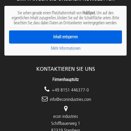
Sie sehen gerade einen Platzhalterinhalt von
HubSpot
. Um auf den
eigentlichen Inhalt zuzugreifen, klicken Sie auf die Schaltfläche unten. Bitte
beachten Sie, dass dabei Daten an Drittanbieter weitergegeben werden.
Inhalt entsperren
Mehr Informationen
KONTAKTIEREN SIE UNS
Firmenhauptsitz
+49 8151 446377-0
info@econindustries.com
econ industries
Schiffbauerweg 1
82319 Starnberg