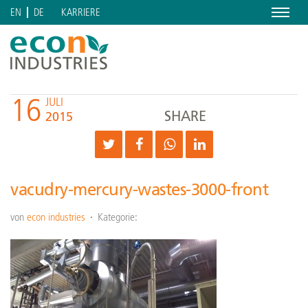
Menu
KARRIERE
EN
DE
16
JULI
SHARE
2015
vacudry-mercury-wastes-3000-front
von
econ industries
Kategorie: