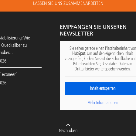
LASSEN SIE UNS ZUSAMMENARBEITEN
EMPFANGEN SIE UNSEREN
NEWSLETTER
tabilisierung: Wie
 Quecksilber zu
Sie sehen gerade einen Platzhalterinhalt von
nober...
HubSpot
. Um auf den eigentlichen Inhalt
zuzugreifen, klicken Sie auf die Schaltfläche unt
2026
Bitte beachten Sie, dass dabei Daten an
Drittanbieter weitergegeben werden.
"econeer"
2026
Inhalt entsperren
Mehr Informationen
Nach oben