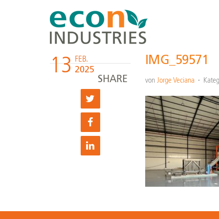
13
IMG_59571
FEB.
2025
SHARE
von
Jorge Veciana
Kateg