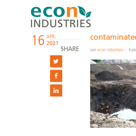
16
contaminated
APR.
2021
SHARE
von
econ industries
Kate