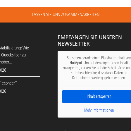
LASSEN SIE UNS ZUSAMMENARBEITEN
EMPFANGEN SIE UNSEREN
NEWSLETTER
tabilisierung: Wie
 Quecksilber zu
Sie sehen gerade einen Platzhalterinhalt von
nober...
HubSpot
. Um auf den eigentlichen Inhalt
zuzugreifen, klicken Sie auf die Schaltfläche unt
2026
Bitte beachten Sie, dass dabei Daten an
Drittanbieter weitergegeben werden.
"econeer"
2026
Inhalt entsperren
Mehr Informationen