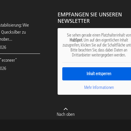
EMPFANGEN SIE UNSEREN
NEWSLETTER
tabilisierung: Wie
 Quecksilber zu
Sie sehen gerade einen Platzhalterinhalt von
nober...
HubSpot
. Um auf den eigentlichen Inhalt
zuzugreifen, klicken Sie auf die Schaltfläche unt
2026
Bitte beachten Sie, dass dabei Daten an
Drittanbieter weitergegeben werden.
"econeer"
2026
Inhalt entsperren
Mehr Informationen
Nach oben