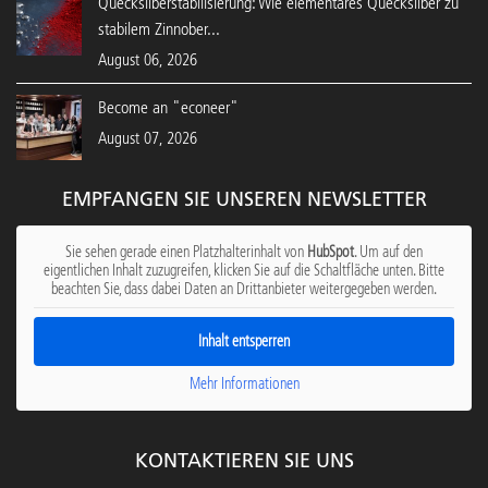
Quecksilberstabilisierung: Wie elementares Quecksilber zu
stabilem Zinnober...
August 06, 2026
Become an "econeer"
August 07, 2026
EMPFANGEN SIE UNSEREN NEWSLETTER
Sie sehen gerade einen Platzhalterinhalt von
HubSpot
. Um auf den
eigentlichen Inhalt zuzugreifen, klicken Sie auf die Schaltfläche unten. Bitte
beachten Sie, dass dabei Daten an Drittanbieter weitergegeben werden.
Inhalt entsperren
Mehr Informationen
KONTAKTIEREN SIE UNS