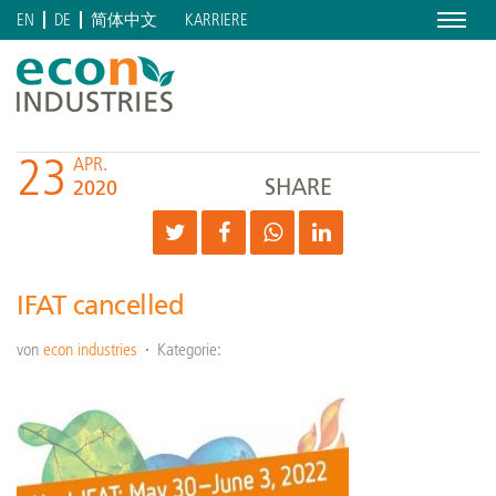
Menu
KARRIERE
EN
DE
简体中文
23
APR.
SHARE
2020
IFAT cancelled
von
econ industries
Kategorie: