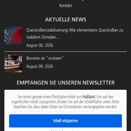
Kontakt
AKTUELLE NEWS
Quecksilberstabilisierung: Wie elementares Quecksilber zu
stabilem Zinnober...
August 06, 2026
Become an "econeer"
August 09, 2026
EMPFANGEN SIE UNSEREN NEWSLETTER
Sie sehen gerade einen Platzhalterinhalt von
HubSpot
. Um auf den
eigentlichen Inhalt zuzugreifen, klicken Sie auf die Schaltfläche unten. Bitte
beachten Sie, dass dabei Daten an Drittanbieter weitergegeben werden.
Inhalt entsperren