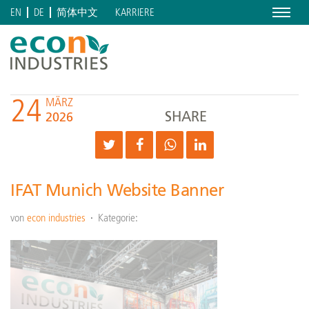
Menu
KARRIERE
EN
DE
简体中文
24
MÄRZ
SHARE
2026
IFAT Munich Website Banner
von
econ industries
Kategorie: