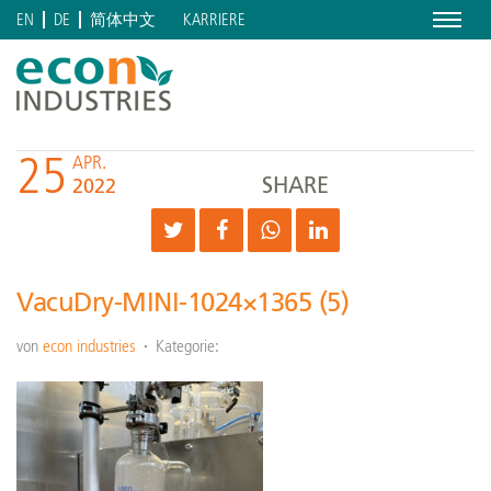
Menu
KARRIERE
EN
DE
简体中文
25
APR.
SHARE
2022
VacuDry-MINI-1024×1365 (5)
von
econ industries
Kategorie: