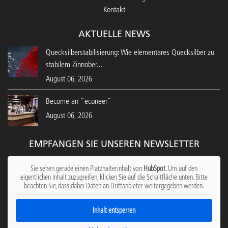
Kontakt
AKTUELLE NEWS
Quecksilberstabilisierung: Wie elementares Quecksilber zu
stabilem Zinnober...
August 06, 2026
Become an "econeer"
August 06, 2026
EMPFANGEN SIE UNSEREN NEWSLETTER
Sie sehen gerade einen Platzhalterinhalt von
HubSpot
. Um auf den
eigentlichen Inhalt zuzugreifen, klicken Sie auf die Schaltfläche unten. Bitte
beachten Sie, dass dabei Daten an Drittanbieter weitergegeben werden.
Inhalt entsperren