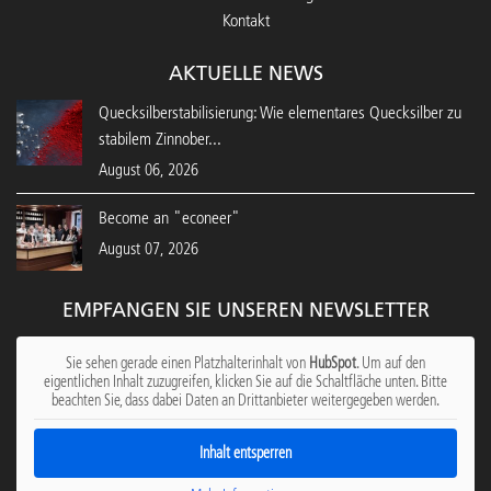
Kontakt
AKTUELLE NEWS
Quecksilberstabilisierung: Wie elementares Quecksilber zu
stabilem Zinnober...
August 06, 2026
Become an "econeer"
August 07, 2026
EMPFANGEN SIE UNSEREN NEWSLETTER
Sie sehen gerade einen Platzhalterinhalt von
HubSpot
. Um auf den
eigentlichen Inhalt zuzugreifen, klicken Sie auf die Schaltfläche unten. Bitte
beachten Sie, dass dabei Daten an Drittanbieter weitergegeben werden.
Inhalt entsperren