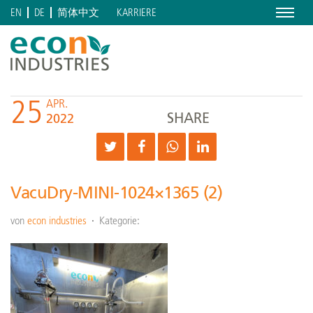
Menu
KARRIERE
EN
DE
简体中文
25
APR.
SHARE
2022
VacuDry-MINI-1024×1365 (2)
von
econ industries
Kategorie: