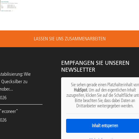
LASSEN SIE UNS ZUSAMMENARBEITEN
EMPFANGEN SIE UNSEREN
NEWSLETTER
tabilisierung: Wie
 Quecksilber zu
Sie sehen gerade einen Platzhalterinhalt von
nober...
HubSpot
. Um auf den eigentlichen Inhalt
zuzugreifen, klicken Sie auf die Schaltfläche unt
2026
Bitte beachten Sie, dass dabei Daten an
Drittanbieter weitergegeben werden.
"econeer"
2026
Inhalt entsperren