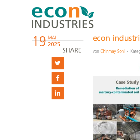
19
econ industr
MAI
2025
SHARE
von
Chinmay Soni
Kateg