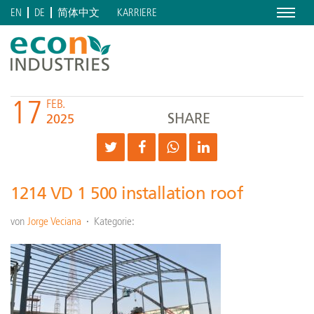
Menu
KARRIERE
EN
DE
简体中文
17
FEB.
SHARE
2025
1214 VD 1 500 installation roof
von
Jorge Veciana
Kategorie: