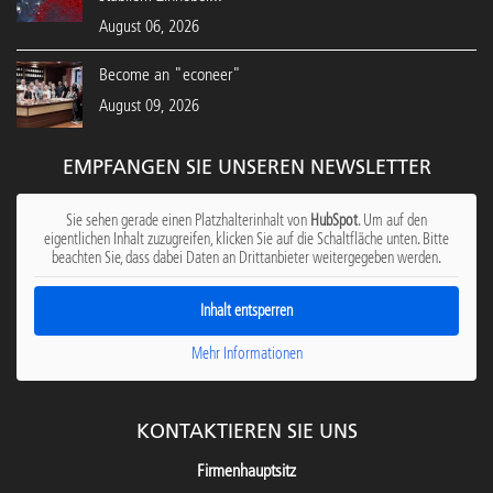
August 06, 2026
Become an "econeer"
August 09, 2026
EMPFANGEN SIE UNSEREN NEWSLETTER
Sie sehen gerade einen Platzhalterinhalt von
HubSpot
. Um auf den
eigentlichen Inhalt zuzugreifen, klicken Sie auf die Schaltfläche unten. Bitte
beachten Sie, dass dabei Daten an Drittanbieter weitergegeben werden.
Inhalt entsperren
Mehr Informationen
KONTAKTIEREN SIE UNS
Firmenhauptsitz