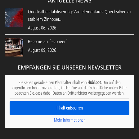
AKTUELLE NEWS
Quecksilberstabilisierung: Wie elementares Quecksilber zu
stabilem Zinnober...
August 06, 2026
Become an "econeer"
August 09, 2026
EMPFANGEN SIE UNSEREN NEWSLETTER
Sie sehen gerade einen Platzhalterinhalt von
HubSpot
. Um auf den
eigentlichen Inhalt zuzugreifen, klicken Sie auf die Schaltfläche unten. Bitte
beachten Sie, dass dabei Daten an Drittanbieter weitergegeben werden.
Inhalt entsperren
Mehr Informationen