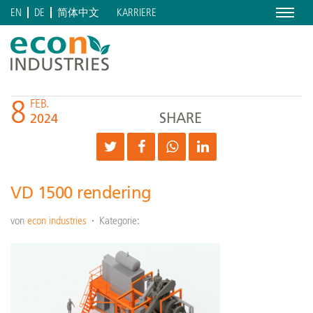
Menu
KARRIERE
EN
DE
简体中文
8
FEB.
SHARE
2024
VD 1500 rendering
von
econ industries
Kategorie: