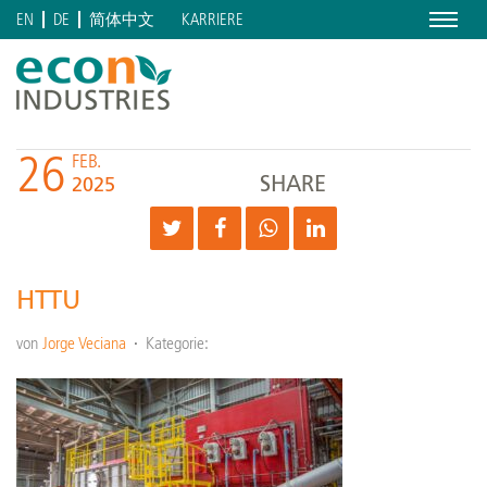
Menu
KARRIERE
EN
DE
简体中文
26
FEB.
SHARE
2025
HTTU
von
Jorge Veciana
Kategorie: