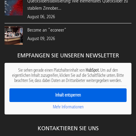
Quecksilberstabilisierung: Wie elementares Quecksilber zu
stabilem Zinnober...
August 06, 2026
Become an "econeer"
August 09, 2026
EMPFANGEN SIE UNSEREN NEWSLETTER
Sie sehen gerade einen Platzhalterinhalt von
HubSpot
. Um auf den
eigentlichen Inhalt zuzugreifen, klicken Sie auf die Schaltfläche unten. Bitte
beachten Sie, dass dabei Daten an Drittanbieter weitergegeben werden.
Inhalt entsperren
Mehr Informationen
KONTAKTIEREN SIE UNS