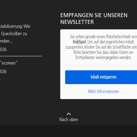
EMPFANGEN SIE UNSEREN
NEWSLETTER
tabilisierung: Wie
 Quecksilber zu
Sie sehen gerade einen Platzhalterinhalt von
nober...
HubSpot
. Um auf den eigentlichen Inhalt
zuzugreifen, klicken Sie auf die Schaltfläche unt
2026
Bitte beachten Sie, dass dabei Daten an
Drittanbieter weitergegeben werden.
"econeer"
2026
Inhalt entsperren
Mehr Informationen
Nach oben