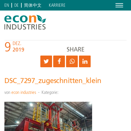
Menu
KARRIERE
EN
DE
简体中文
9
DEZ.
SHARE
2019
DSC_7297_zugeschnitten_klein
von
econ industries
Kategorie: