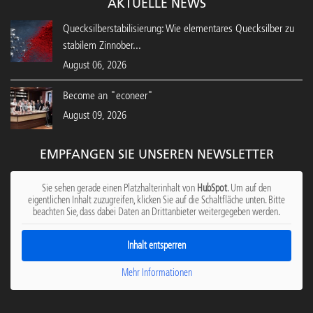
AKTUELLE NEWS
Quecksilberstabilisierung: Wie elementares Quecksilber zu
stabilem Zinnober...
August 06, 2026
Become an "econeer"
August 09, 2026
EMPFANGEN SIE UNSEREN NEWSLETTER
Sie sehen gerade einen Platzhalterinhalt von
HubSpot
. Um auf den
eigentlichen Inhalt zuzugreifen, klicken Sie auf die Schaltfläche unten. Bitte
beachten Sie, dass dabei Daten an Drittanbieter weitergegeben werden.
Inhalt entsperren
Mehr Informationen