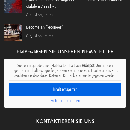
stabilem Zinnober...
August 06, 2026
Become an "econeer"
August 06, 2026
EMPFANGEN SIE UNSEREN NEWSLETTER
Sie sehen gerade einen Platzhalterinhalt von
HubSpot
. Um auf den
eigentlichen Inhalt zuzugreifen, klicken Sie auf die Schaltfläche unten. Bitte
beachten Sie, dass dabei Daten an Drittanbieter weitergegeben werden.
Inhalt entsperren
Mehr Informationen
KONTAKTIEREN SIE UNS