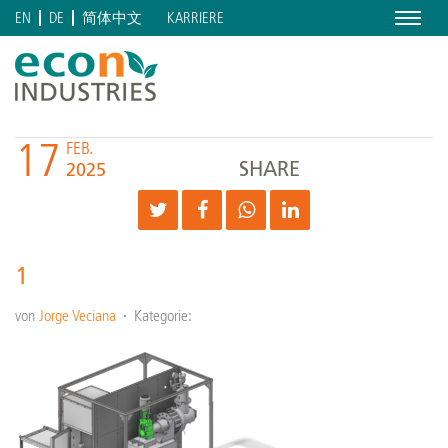
Menu
KARRIERE
EN
DE
简体中文
17
FEB.
SHARE
2025
1
von
Jorge Veciana
Kategorie: