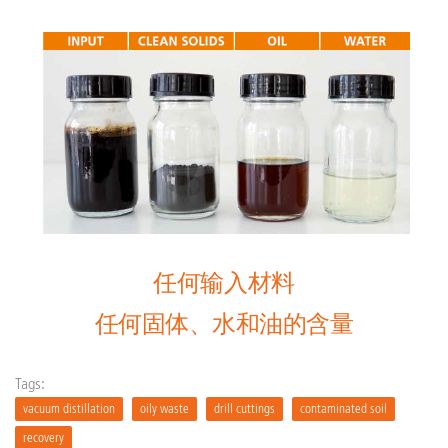
任何输入材料
任何固体、水和油的含量
Tags:
vacuum distillation
oily waste
drill cuttings
contaminated soil
recovery