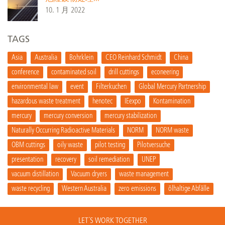
10. 1 月 2022
TAGS
Asia
Australia
Bohrklein
CEO Reinhard Schmidt
China
conference
contaminated soil
drill cuttings
econeering
environmental law
event
Filterkuchen
Global Mercury Partnership
hazardous waste treatment
henotec
IEexpo
Kontamination
mercury
mercury conversion
mercury stabilization
Naturally Occurring Radioactive Materials
NORM
NORM waste
OBM cuttings
oily waste
pilot testing
Pilotversuche
presentation
recovery
soil remediation
UNEP
vacuum distillation
Vacuum dryers
waste management
waste recycling
Western Australia
zero emissions
ölhaltige Abfälle
LET´S WORK TOGETHER