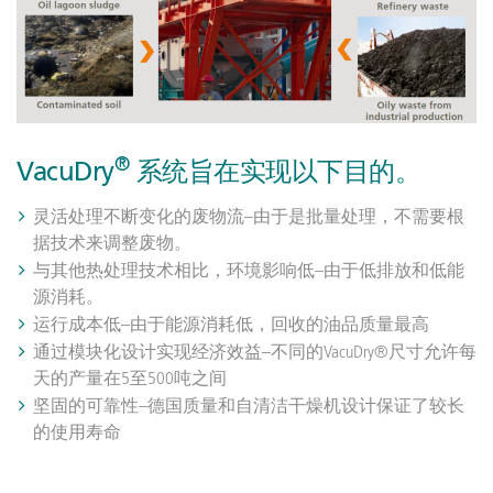
®
VacuDry
系统旨在实现以下目的。
灵活处理不断变化的废物流–由于是批量处理，不需要根
据技术来调整废物。
与其他热处理技术相比，环境影响低–由于低排放和低能
源消耗。
运行成本低–由于能源消耗低，回收的油品质量最高
通过模块化设计实现经济效益–不同的VacuDry®尺寸允许每
天的产量在5至500吨之间
坚固的可靠性–德国质量和自清洁干燥机设计保证了较长
的使用寿命