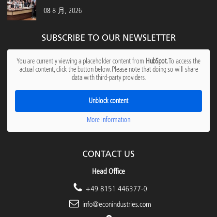
08 8 月, 2026
SUBSCRIBE TO OUR NEWSLETTER
You are currently viewing a placeholder content from
HubSpot
. To access the
actual content, click the button below. Please note that doing so will share
data with third-party providers.
Unblock content
More Information
CONTACT US
Head Office
+49 8151 446377-0
info@econindustries.com