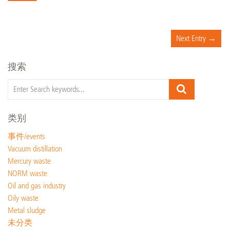
Next Entry →
搜索
类别
事件/events
Vacuum distillation
Mercury waste
NORM waste
Oil and gas industry
Oily waste
Metal sludge
未分类