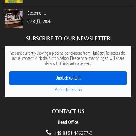
Become ...
09 8 月, 2026
SUBSCRIBE TO OUR NEWSLETTER
You are currently viewing a placeholder content from
HubSpot
. To access the
actual content, click the button below. Please note that doing so will share
data with third-party providers.
Unblock content
More Information
CONTACT US
Head Office
+49 8151 446377-0