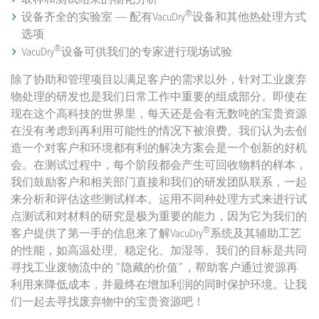
®
设备齐全的实验室 — 配有VacuDry
设备和其他热处理方式
选项
®
VacuDry
设备可供我们的专家进行现场试验
除了协助和管理项目以满足客户的需求以外，针对工业废弃
物处理的研发也是我们日常工作中重要的组成部分。即使在
现在这个高科技的世界里，每天还是会有无数吨的宝贵资源
在没有考虑到再利用可能性的情况下被浪费。我们认为去创
造一个对客户和环境都有利的解决方案会是一个创新的好机
会。在测试过程中，每个阶段都会产生可回收物料的样本，
我们鼓励客户和相关部门直接和我们的研发团队联系，一起
来分析和评估这些测试样本。运用不同种处理方式来进行试
点测试和对材料的研究是极为重要的能力，因为它为我们的
®
客户提供了第一手的信息来了解VacuDry
系统及其辅助工艺
的性能，如高温处理、稳定化、加湿等。我们的目标是共同
寻找工业废物流中的 “隐藏的价值”，帮助客户通过资源再
利用来降低成本，并最终在增加利润的同时保护环境。让我
们一起去寻找废弃物中的宝贵资源吧！