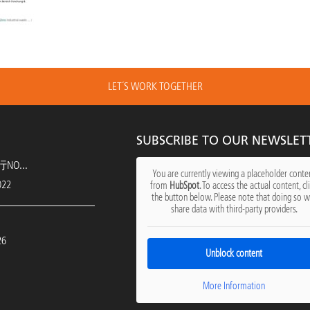
LET´S WORK TOGETHER
SUBSCRIBE TO OUR NEWSLET
O...
You are currently viewing a placeholder conte
022
from
HubSpot
. To access the actual content, cl
the button below. Please note that doing so wi
share data with third-party providers.
26
Unblock content
More Information