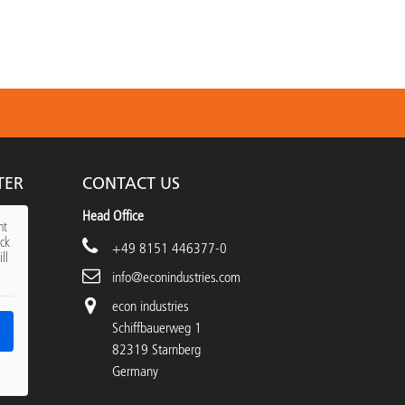
TER
CONTACT US
Head Office
nt
ick
+49 8151 446377-0
ll
info@econindustries.com
econ industries
Schiffbauerweg 1
82319 Starnberg
Germany