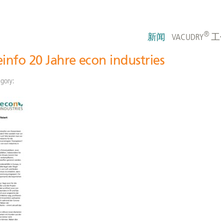
®
新闻
VACUDRY
工
info 20 Jahre econ industries
gory: