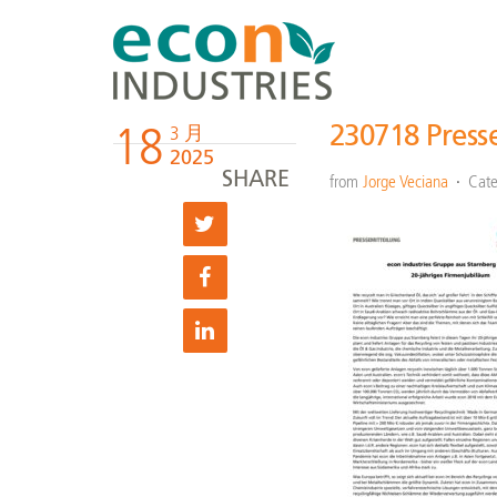
18
230718 Presse
3 月
2025
SHARE
from
Jorge Veciana
Cate